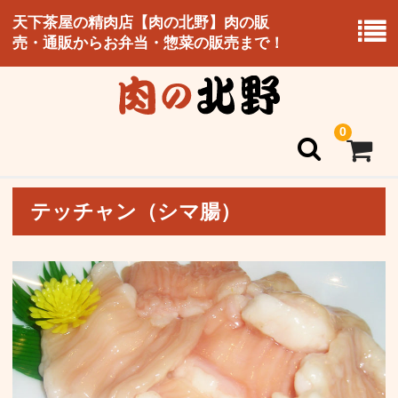
天下茶屋の精肉店【肉の北野】肉の販
売・通販からお弁当・惣菜の販売まで！
0
テッチャン（シマ腸）
ホーム
北野のこだわり
お持ち帰り