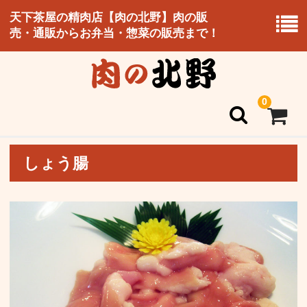
天下茶屋の精肉店【肉の北野】肉の販
売・通販からお弁当・惣菜の販売まで！
0
しょう腸
ホーム
北野のこだわり
お持ち帰り