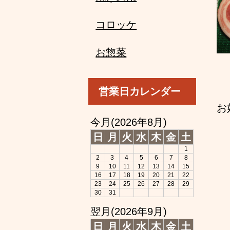
コロッケ
お惣菜
営業日カレンダー
お
今月(2026年8月)
日
月
火
水
木
金
土
1
2
3
4
5
6
7
8
9
10
11
12
13
14
15
16
17
18
19
20
21
22
23
24
25
26
27
28
29
30
31
翌月(2026年9月)
日
月
火
水
木
金
土