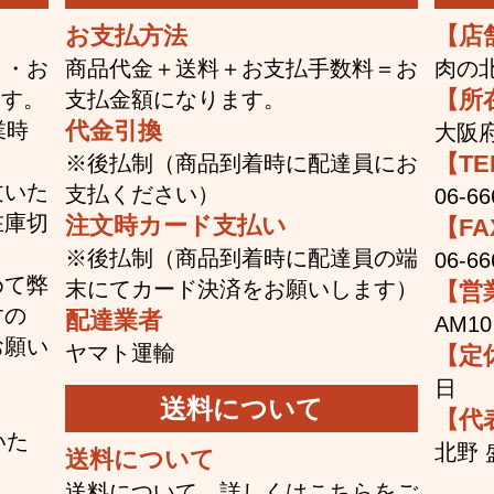
お支払方法
【店
ト・お
商品代金＋送料＋お支払手数料＝お
肉の
【所
ます。
支払金額になります。
代金引換
業時
大阪府
【TE
※後払制（商品到着時に配達員にお
文いた
支払ください）
06-66
在庫切
注文時カード支払い
【FA
※後払制（商品到着時に配達員の端
06-66
めて弊
末にてカード決済をお願いします）
【営
すの
配達業者
AM1
お願い
ヤマト運輸
【定
日
送料について
【代
いた
北野 
送料について
送料について、詳しくは
こちら
をご