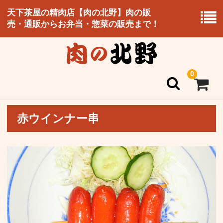
天下茶屋の精肉店【肉の北野】肉の販
売・通販からお弁当・惣菜の販売まで！
0
赤ウインナー串
ホーム
北野のこだわり
お持ち帰り