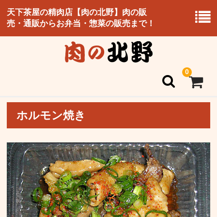
天下茶屋の精肉店【肉の北野】肉の販
売・通販からお弁当・惣菜の販売まで！
0
ホルモン焼き
ホーム
北野のこだわり
お持ち帰り