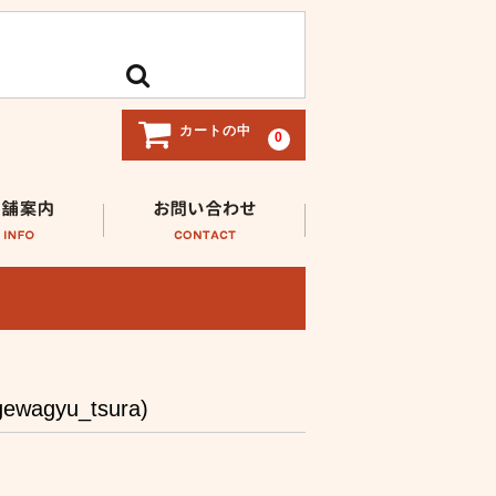
カートの中
0
gewagyu_tsura)