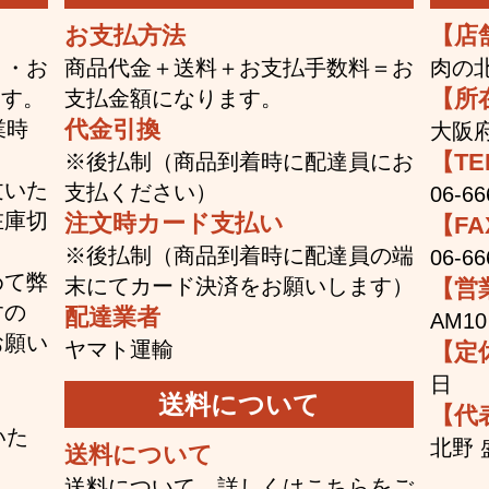
お支払方法
【店
ト・お
商品代金＋送料＋お支払手数料＝お
肉の
【所
ます。
支払金額になります。
代金引換
業時
大阪府
【TE
※後払制（商品到着時に配達員にお
文いた
支払ください）
06-66
在庫切
注文時カード支払い
【FA
※後払制（商品到着時に配達員の端
06-66
めて弊
末にてカード決済をお願いします）
【営
すの
配達業者
AM1
お願い
ヤマト運輸
【定
日
送料について
【代
いた
北野 
送料について
送料について、詳しくは
こちら
をご